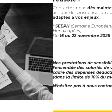
Contactez-nous
dès mainte
actions de sensibilisation a
adaptés à vos enjeux.
*
SEEPH
(Semaine Européenn
Handicapées) :
Du
16 au 22 novembre 2026
Nos prestations de sensibil
l’ensemble des salariés de v
cadre des dépenses déductib
(dans la limite de 10% du m
N’hésitez pas à nous contac